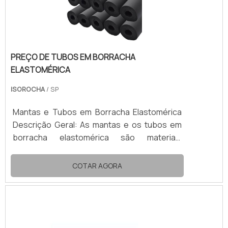
PREÇO DE TUBOS EM BORRACHA
ELASTOMÉRICA
ISOROCHA
/ SP
Mantas e Tubos em Borracha Elastomérica
Descrição Geral: As mantas e os tubos em
borracha elastomérica são materiais
isolantes flexíveis, leves e com excelente
desempenho térmico, especialmente
COTAR AGORA
desenvolvidos para sistemas de
refrigeração, ar condicionado (HVAC), água
gelada e linhas frias em geral. Com estrutura
de células fechadas, evitam a condensação
e a perda de energia térmica, além de