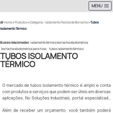
MENU
Home
»
Produtos
»
Categoria - Isolamento Flexível de Borracha
»
Tubos
Isolamento Térmico
Buscas relacionadas:
isolamento térmico borracha elastomérica
borracha elastomérica para hvac
tubos isolamento térmico
TUBOS ISOLAMENTO
TÉRMICO
O mercado de tubos isolamento térmico é amplo e conta
com produtos e serviços que podem ser úteis em diversas
aplicações. No Soluções Industriais, portal especializado
na geração de negócios para o mercado B2B, é possível
Além de receber um orçamento, você também poderá
encontrar as melhores empresas que atuam nesse