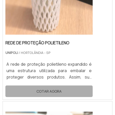
REDE DE PROTEÇÃO POLIETILENO
UNIPOLI
/ HORTOLÂNDIA - SP
A rede de proteção polietileno expandido é
uma estrutura utilizada para embalar e
proteger diversos produtos. Assim, sua
aplicação mais recorrente é no
acondicionamento de frutas e bebidas
COTAR AGORA
engarrafadas.No transporte e no
armazenamento, a rede de proteção de
polietileno expandido impede qualquer dano