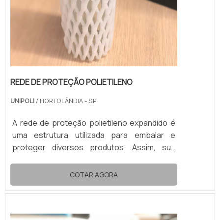
REDE DE PROTEÇÃO POLIETILENO
UNIPOLI
/ HORTOLÂNDIA - SP
A rede de proteção polietileno expandido é
uma estrutura utilizada para embalar e
proteger diversos produtos. Assim, sua
aplicação mais recorrente é no
acondicionamento de frutas e bebidas
COTAR AGORA
engarrafadas.No transporte e no
armazenamento, a rede de proteção de
polietileno expandido impede qualquer dano