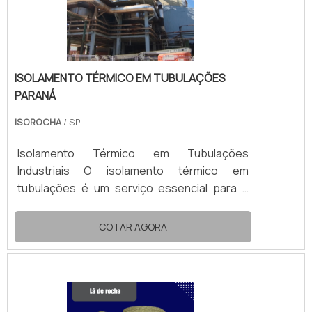
ISOLAMENTO TÉRMICO EM TUBULAÇÕES
PARANÁ
ISOROCHA
/ SP
Isolamento Térmico em Tubulações
Industriais O isolamento térmico em
tubulações é um serviço essencial para a
eficiência energética, segurança
operacional e conservação térmica em
COTAR AGORA
processos industriais. Ele consiste na
aplicação de materiais isolantes ao redor de
tubulações que transportam fluidos em altas
ou baixas temperaturas, como vapor, água
quente, óleo térmico, ar frio ou fluidos