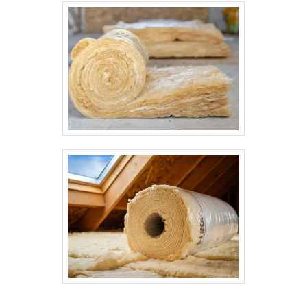
ar frio e amônia Redes de óleo térmico e
fluídos industriais Benefícios: Redução de
perdas térmicas Proteção contra
queimaduras acidentais Redução de
condensação e corrosão Economia de
energia Conformidade com normas de
segurança NR-10 e NR-13 Todos os serviços
são executados com mão de obra
qualificada, seguindo padrões técnicos e
normas industriais, com possibilidade de
fornecimento completo: material + aplicação
+ acabamento final