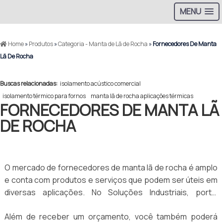
MENU
Home
»
Produtos
»
Categoria - Manta de Lã de Rocha
»
Fornecedores De Manta
Lã De Rocha
Buscas relacionadas:
isolamento acústico comercial
isolamento térmico para fornos
manta lã de rocha aplicações térmicas
FORNECEDORES DE MANTA LÃ
DE ROCHA
O mercado de fornecedores de manta lã de rocha é amplo
e conta com produtos e serviços que podem ser úteis em
diversas aplicações. No Soluções Industriais, portal
especializado na geração de negócios para o mercado
Além de receber um orçamento, você também poderá
B2B, é possível encontrar as melhores empresas que