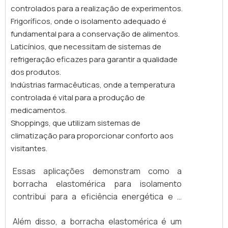
são executados com mão de obra
espessura ideal depende do nível de
controlados para a realização de experimentos.
qualificada, seguindo padrões técnicos e
proteção mecânica desejado e das
Frigoríficos, onde o isolamento adequado é
normas industriais, com possibilidade de
exigências do ambiente da aplicação
fundamental para a conservação de alimentos.
fornecimento completo: material + aplicação
(ambientes externos, áreas de tráfego,
Laticínios, que necessitam de sistemas de
+ acabamento final
locais úmidos, etc.). Esse tipo de
refrigeração eficazes para garantir a qualidade
revestimento é recomendado para:
dos produtos.
Isolamento de tubulações e caldeiras;
Indústrias farmacêuticas, onde a temperatura
Revestimento de tanques e dutos;
controlada é vital para a produção de
Ambientes industriais, alimentícios e
medicamentos.
petroquímicos. Além do visual limpo e
Shoppings, que utilizam sistemas de
profissional, o alumínio também possui
climatização para proporcionar conforto aos
propriedades refletivo isolamento de
visitantes.
tubulações de cobre, aço ou PVC em
sistemas de água gelada, split,
, chillers e
VRF
Essas aplicações demonstram como a
linhas de amônia. Já as mantas em borracha
borracha elastomérica para isolamento
elastomérica, que podem ser encontradas
contribui para a eficiência energética e a
em bobinas planas ou placas retangulares,
segurança em ambientes críticos. O uso
são ideais para revestimento de tanques,
Além disso, a borracha elastomérica é um
desse material não apenas previne a