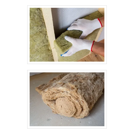
quente, óleo térmico, ar frio ou fluidos
refrigerados. Esse isolamento reduz perdas
de calor ou frio, evita a condensação,
protege os colaboradores contra
queimaduras e contribui significativamente
para a economia de energia e aumento da
vida útil dos sistemas. Materiais utilizados: Lã
de rocha em calhas pré-moldadas, ideal para
altas temperaturas (até 650 °C) Espuma
elastomérica, usada em linhas frias e
refrigeradas Poliuretano injetado, com
excelente capacidade térmica e rigidez
Acabamento externo: Chapa de alumínio,
galvanizado ou inox (espessuras de 0,5 mm a
0,7 mm) Revestimentos com fita aluminizada
ou véu de vidro (para ambientes internos)
Aplicações comuns: Linhas de vapor,
condensado e água quente Tubulações de