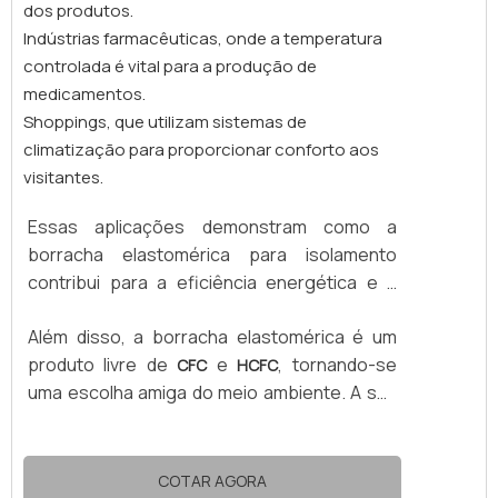
dos produtos.
Isolamento de tubulações e caldeiras;
Indústrias farmacêuticas, onde a temperatura
Revestimento de tanques e dutos;
controlada é vital para a produção de
Ambientes industriais, alimentícios e
medicamentos.
petroquímicos. Além do visual limpo e
Shoppings, que utilizam sistemas de
profissional, o alumínio também possui
climatização para proporcionar conforto aos
propriedades refletivo isolamento de
visitantes.
tubulações de cobre, aço ou PVC em
sistemas de água gelada, split,
, chillers e
VRF
Essas aplicações demonstram como a
linhas de amônia. Já as mantas em borracha
borracha elastomérica para isolamento
elastomérica, que podem ser encontradas
contribui para a eficiência energética e a
em bobinas planas ou placas retangulares,
segurança em ambientes críticos. O uso
são ideais para revestimento de tanques,
Além disso, a borracha elastomérica é um
desse material não apenas previne a
dutos de ar, caixas de ventilação e sistemas
produto livre de
e
, tornando-se
condensação e a formação de gotículas,
CFC
HCFC
de aquecimento e refrigeração.
uma escolha amiga do meio ambiente. A sua
mas também reduz as perdas térmicas,
flexibilidade e facilidade de instalação, aliadas
aumentando a eficiência dos sistemas.
ao excelente custo-benefício, fazem dela
uma solução ideal para sistemas de baixa
COTAR AGORA