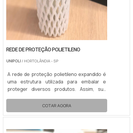
REDE DE PROTEÇÃO POLIETILENO
UNIPOLI
/ HORTOLÂNDIA - SP
A rede de proteção polietileno expandido é
uma estrutura utilizada para embalar e
proteger diversos produtos. Assim, sua
aplicação mais recorrente é no
acondicionamento de frutas e bebidas
COTAR AGORA
engarrafadas.No transporte e no
armazenamento, a rede de proteção de
polietileno expandido impede qualquer dano