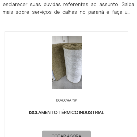
esclarecer suas dúvidas referentes ao assunto. Saiba
atuam nesse segmento.
mais sobre serviços de calhas no paraná e faça uma
cotação.
ISOROCHA
/ SP
ISOLAMENTO TÉRMICO INDUSTRIAL
COTAR AGORA