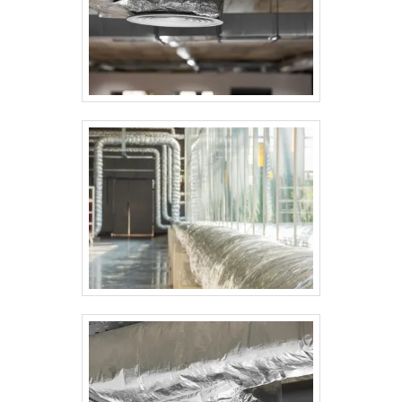
largura padrão de 1 metro. A escolha da
espessura ideal depende do nível de
proteção mecânica desejado e das
exigências do ambiente da aplicação
(ambientes externos, áreas de tráfego,
locais úmidos, etc.). Esse tipo de
revestimento é recomendado para:
Isolamento de tubulações e caldeiras;
Revestimento de tanques e dutos;
Ambientes industriais, alimentícios e
petroquímicos. Além do visual limpo e
profissional, o alumínio também possui
propriedades refletivas que ajudam no
controle térmico.