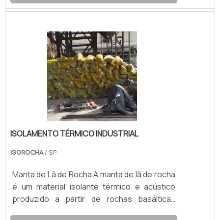
temperatura. Portanto, ao optar pela
borracha elastomérica para isolamento, os
profissionais da indústria podem garantir não
apenas a eficiência de seus sistemas, mas
também a sustentabilidade de suas
operações.
ISOLAMENTO TÉRMICO INDUSTRIAL
ISOROCHA
/ SP
Manta de Lã de Rocha A manta de lã de rocha
é um material isolante térmico e acústico
produzido a partir de rochas basálticas
naturais, submetidas a altas temperaturas e