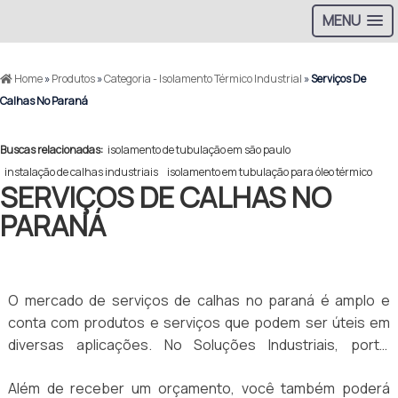
MENU
Home
»
Produtos
»
Categoria - Isolamento Térmico Industrial
»
Serviços De
Calhas No Paraná
Buscas relacionadas:
isolamento de tubulação em são paulo
instalação de calhas industriais
isolamento em tubulação para óleo térmico
SERVIÇOS DE CALHAS NO
PARANÁ
O mercado de serviços de calhas no paraná é amplo e
conta com produtos e serviços que podem ser úteis em
diversas aplicações. No Soluções Industriais, portal
especializado na geração de negócios para o mercado
Além de receber um orçamento, você também poderá
B2B, é possível encontrar as melhores empresas que