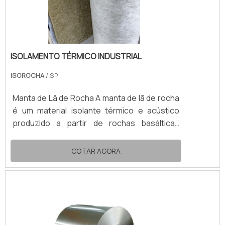
ISOLAMENTO TÉRMICO INDUSTRIAL
ISOROCHA
/ SP
Manta de Lã de Rocha A manta de lã de rocha
é um material isolante térmico e acústico
produzido a partir de rochas basálticas
naturais, submetidas a altas temperaturas e
transformadas em fibras minerais. Leve,
COTAR AGORA
flexível e resistente, é amplamente utilizada
em aplicações industriais, comerciais e
residenciais, especialmente onde se exige
alta performance térmica e segurança
contra fogo. Características técnicas:
Temperatura de trabalho: até 650 °C