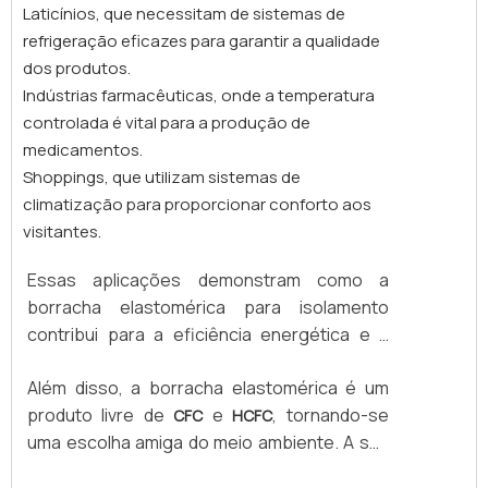
(ambientes externos, áreas de tráfego,
Laticínios, que necessitam de sistemas de
locais úmidos, etc.). Esse tipo de
refrigeração eficazes para garantir a qualidade
revestimento é recomendado para:
dos produtos.
Isolamento de tubulações e caldeiras;
Indústrias farmacêuticas, onde a temperatura
Revestimento de tanques e dutos;
controlada é vital para a produção de
Ambientes industriais, alimentícios e
medicamentos.
petroquímicos. Além do visual limpo e
Shoppings, que utilizam sistemas de
profissional, o alumínio também possui
climatização para proporcionar conforto aos
propriedades refletivo isolamento de
visitantes.
tubulações de cobre, aço ou PVC em
sistemas de água gelada, split,
, chillers e
VRF
Essas aplicações demonstram como a
linhas de amônia. Já as mantas em borracha
borracha elastomérica para isolamento
elastomérica, que podem ser encontradas
contribui para a eficiência energética e a
em bobinas planas ou placas retangulares,
segurança em ambientes críticos. O uso
são ideais para revestimento de tanques,
Além disso, a borracha elastomérica é um
desse material não apenas previne a
dutos de ar, caixas de ventilação e sistemas
produto livre de
e
, tornando-se
condensação e a formação de gotículas,
CFC
HCFC
de aquecimento e refrigeração.
uma escolha amiga do meio ambiente. A sua
mas também reduz as perdas térmicas,
flexibilidade e facilidade de instalação, aliadas
aumentando a eficiência dos sistemas.