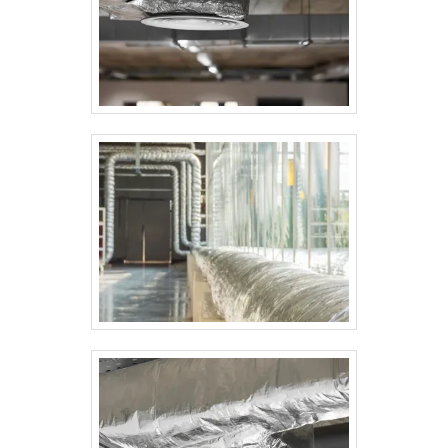
largura padrão de 1 metro. A escolha da
espessura ideal depende do nível de
proteção mecânica desejado e das
exigências do ambiente da aplicação
(ambientes externos, áreas de tráfego,
locais úmidos, etc.). Esse tipo de
revestimento é recomendado para:
Isolamento de tubulações e caldeiras;
Revestimento de tanques e dutos;
Ambientes industriais, alimentícios e
petroquímicos. Além do visual limpo e
profissional, o alumínio também possui
propriedades refletivas que ajudam no
controle térmico.