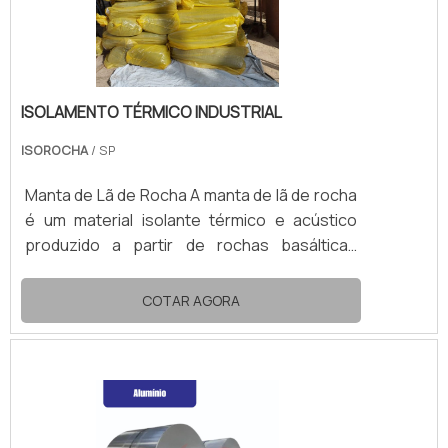
ISOLAMENTO TÉRMICO INDUSTRIAL
ISOROCHA
/ SP
Manta de Lã de Rocha A manta de lã de rocha
é um material isolante térmico e acústico
produzido a partir de rochas basálticas
naturais, submetidas a altas temperaturas e
transformadas em fibras minerais. Leve,
COTAR AGORA
flexível e resistente, é amplamente utilizada
em aplicações industriais, comerciais e
residenciais, especialmente onde se exige
alta performance térmica e segurança
contra fogo. Características técnicas:
Temperatura de trabalho: até 650 °C