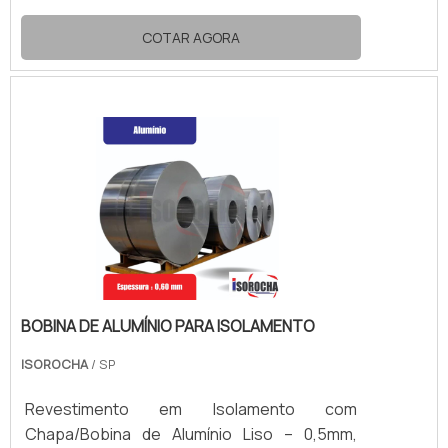
ao excelente custo-benefício, fazem dela
uma solução ideal para sistemas de baixa
COTAR AGORA
temperatura. Portanto, ao optar pela
borracha elastomérica para isolamento, os
profissionais da indústria podem garantir não
apenas a eficiência de seus sistemas, mas
também a sustentabilidade de suas
operações.
BOBINA DE ALUMÍNIO PARA ISOLAMENTO
ISOROCHA
/ SP
Revestimento em Isolamento com
Chapa/Bobina de Alumínio Liso – 0,5mm,