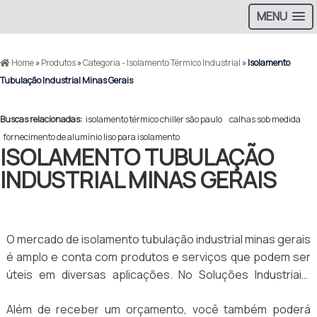
MENU
Home
»
Produtos
»
Categoria - Isolamento Térmico Industrial
»
Isolamento
Tubulação Industrial Minas Gerais
Buscas relacionadas:
isolamento térmico chiller são paulo
calhas sob medida
fornecimento de alumínio liso para isolamento
ISOLAMENTO TUBULAÇÃO
INDUSTRIAL MINAS GERAIS
O mercado de isolamento tubulação industrial minas gerais
é amplo e conta com produtos e serviços que podem ser
úteis em diversas aplicações. No Soluções Industriais,
portal especializado na geração de negócios para o
Além de receber um orçamento, você também poderá
mercado B2B, é possível encontrar as melhores empresas