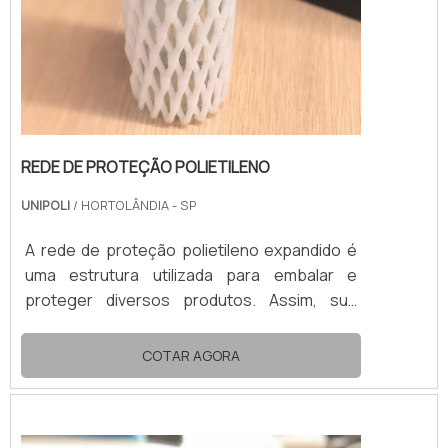
REDE DE PROTEÇÃO POLIETILENO
UNIPOLI
/ HORTOLÂNDIA - SP
A rede de proteção polietileno expandido é
uma estrutura utilizada para embalar e
proteger diversos produtos. Assim, sua
aplicação mais recorrente é no
acondicionamento de frutas e bebidas
COTAR AGORA
engarrafadas.No transporte e no
armazenamento, a rede de proteção de
polietileno expandido impede qualquer dano