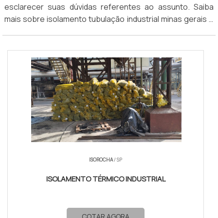
esclarecer suas dúvidas referentes ao assunto. Saiba
que atuam nesse segmento.
mais sobre isolamento tubulação industrial minas gerais e
faça uma cotação.
ISOROCHA
/ SP
ISOLAMENTO TÉRMICO INDUSTRIAL
COTAR AGORA