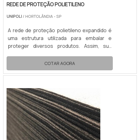
REDE DE PROTEÇÃO POLIETILENO
UNIPOLI
/ HORTOLÂNDIA - SP
A rede de proteção polietileno expandido é
uma estrutura utilizada para embalar e
proteger diversos produtos. Assim, sua
aplicação mais recorrente é no
acondicionamento de frutas e bebidas
COTAR AGORA
engarrafadas.No transporte e no
armazenamento, a rede de proteção de
polietileno expandido impede qualquer dano
que poderia comprometer a comercialização
e o consumo dos produtos abrigados. Dessa
forma, esta proteção evita prejuízos e ainda
agrega val...