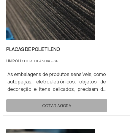
PLACAS DE POLIETILENO
UNIPOLI
/ HORTOLÂNDIA - SP
As embalagens de produtos sensíveis, como
autopeças, eletroeletrônicos, objetos de
decoração e itens delicados, precisam de
proteção adicional. Por isso, as placas de
polietileno oferecem uma acomodação mais
COTAR AGORA
segura do produto dentro de uma
embalagem. Este item protege todo e
qualquer produto durante o transporte e o