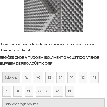
Estas imagens foram obtidas de bancos de imagens públicas e disponível
livremente na internet
REGIÕES ONDE A TUDO EM ISOLAMENTO ACÚSTICO ATENDE
EMPRESA DE PISO ACÚSTICO SP:
Selecione
RJ
MG
ES
SP
PR
SC
RS
PE
BA
CE
GO e DF
AM
PA
Selecione a região do Brasil