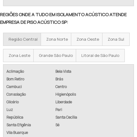
REGIÕES ONDE A TUDO EM ISOLAMENTO ACÚSTICO ATENDE
EMPRESA DE PISO ACÚSTICO SP:
Região Central
Zona Norte
Zona Oeste
Zona Sul
Zona Leste
Grande São Paulo
Litoral de São Paulo
Aclimação
Bela Vista
Bom Retiro
Brás
Cambuci
Centro
Consolação
Higienópolis
Glicério
Liberdade
Luz
Pari
República
Santa Cecília
Santa Efigênia
Sé
Vila Buarque