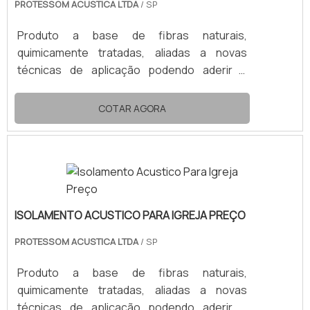
PROTESSOM ACUSTICA LTDA
/ SP
Produto a base de fibras naturais,
quimicamente tratadas, aliadas a novas
técnicas de aplicação podendo aderir a
qualquer superfície. Além do mais, é um
material não tóxico e não inflamável. Suas
COTAR AGORA
propriedades de isolamento, absorção
acústica e térmica, foram testadas pelo IPT,
demonstrando que o material possui um
coeficiente de absorção tal, que possibilita
controlar a reverberação sonora e a redução
do nível de ruído em até 80kg/m³. Em termos
ISOLAMENTO ACUSTICO PARA IGREJA PREÇO
de isolamento térmico, obtém-se notável
redução do calor irradiado, proporcionando
PROTESSOM ACUSTICA LTDA
/ SP
um maior conforto ao ambiente,
Produto a base de fibras naturais,
favorecendo o trabalho de equipamentos de
quimicamente tratadas, aliadas a novas
ar-condicionado e sistemas de ventilação.
técnicas de aplicação podendo aderir a