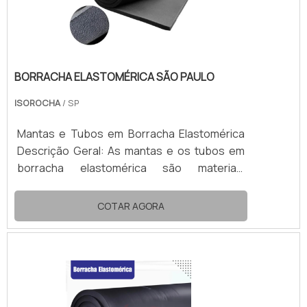
BORRACHA ELASTOMÉRICA SÃO PAULO
ISOROCHA
/ SP
Mantas e Tubos em Borracha Elastomérica
Descrição Geral: As mantas e os tubos em
borracha elastomérica são materiais
isolantes flexíveis, leves e com excelente
desempenho térmico, especialmente
COTAR AGORA
desenvolvidos para sistemas de
refrigeração, ar condicionado (HVAC), água
gelada e linhas frias em geral. Com estrutura
de células fechadas, evitam a condensação
e a perda de energia térmica, além de
possuírem alta resistência à umidade e à