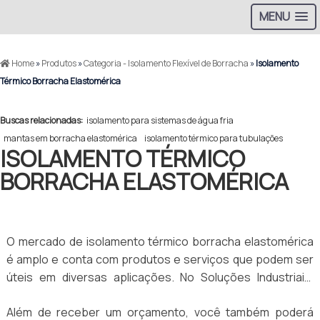
MENU
Home
»
Produtos
»
Categoria - Isolamento Flexível de Borracha
»
Isolamento
Térmico Borracha Elastomérica
Buscas relacionadas:
isolamento para sistemas de água fria
mantas em borracha elastomérica
isolamento térmico para tubulações
ISOLAMENTO TÉRMICO
BORRACHA ELASTOMÉRICA
O mercado de isolamento térmico borracha elastomérica
é amplo e conta com produtos e serviços que podem ser
úteis em diversas aplicações. No Soluções Industriais,
portal especializado na geração de negócios para o
Além de receber um orçamento, você também poderá
mercado B2B, é possível encontrar as melhores empresas