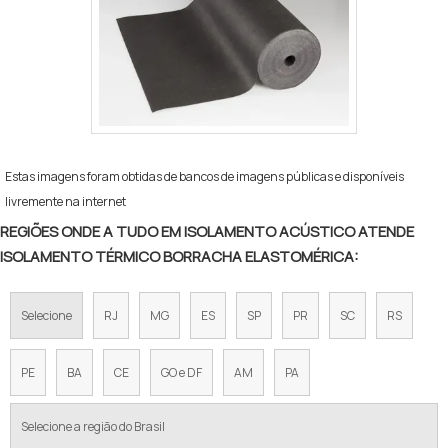
fornecido com revestimento específico para
áreas externas Flexível e fácil de instalar
(pode ser colado com adesivo de contato
específico) Vantagens: Previne
condensações e formação de gotículas
Reduz perdas térmicas e aumenta a
eficiência energética Produto livre de CFC e
HCFC (amigo do meio ambiente) Excelente
Estas imagens foram obtidas de bancos de imagens públicas e disponíveis
custo-benefício para sistemas de baixa
livremente na internet
temperatura
REGIÕES ONDE A TUDO EM ISOLAMENTO ACÚSTICO ATENDE
ISOLAMENTO TÉRMICO BORRACHA ELASTOMÉRICA:
Selecione
RJ
MG
ES
SP
PR
SC
RS
PE
BA
CE
GO e DF
AM
PA
Selecione a região do Brasil