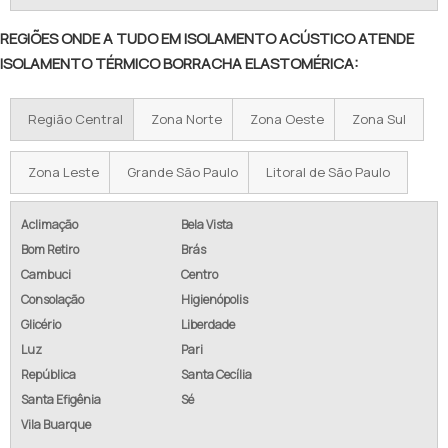
REGIÕES ONDE A TUDO EM ISOLAMENTO ACÚSTICO ATENDE
ISOLAMENTO TÉRMICO BORRACHA ELASTOMÉRICA:
Região Central
Zona Norte
Zona Oeste
Zona Sul
Zona Leste
Grande São Paulo
Litoral de São Paulo
Aclimação
Bela Vista
Bom Retiro
Brás
Cambuci
Centro
Consolação
Higienópolis
Glicério
Liberdade
Luz
Pari
República
Santa Cecília
Santa Efigênia
Sé
Vila Buarque