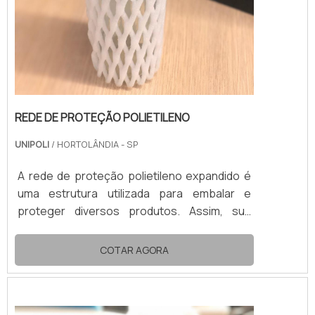
REDE DE PROTEÇÃO POLIETILENO
UNIPOLI
/ HORTOLÂNDIA - SP
A rede de proteção polietileno expandido é
uma estrutura utilizada para embalar e
proteger diversos produtos. Assim, sua
aplicação mais recorrente é no
acondicionamento de frutas e bebidas
COTAR AGORA
engarrafadas.No transporte e no
armazenamento, a rede de proteção de
polietileno expandido impede qualquer dano