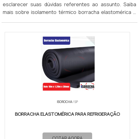
esclarecer suas dúvidas referentes ao assunto. Saiba
que atuam nesse segmento.
mais sobre isolamento térmico borracha elastomérica e
faça uma cotação.
ISOROCHA
/ SP
BORRACHA ELASTOMÉRICA PARA REFRIGERAÇÃO
COTAR AGORA