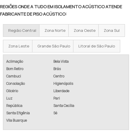
REGIÕES ONDE A TUDO EM ISOLAMENTO ACÚSTICO ATENDE
FABRICANTE DE PISO ACÚSTICO:
Região Central
Zona Norte
Zona Oeste
Zona Sul
Zona Leste
Grande São Paulo
Litoral de São Paulo
Aclimação
Bela Vista
Bom Retiro
Brás
Cambuci
Centro
Consolação
Higienópolis
Glicério
Liberdade
Luz
Pari
República
Santa Cecília
Santa Efigênia
Sé
Vila Buarque