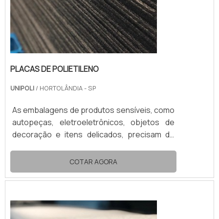
PLACAS DE POLIETILENO
UNIPOLI
/ HORTOLÂNDIA - SP
As embalagens de produtos sensíveis, como
autopeças, eletroeletrônicos, objetos de
decoração e itens delicados, precisam de
proteção adicional. Por isso, as placas de
polietileno oferecem uma acomodação mais
COTAR AGORA
segura do produto dentro de uma
embalagem. Este item protege todo e
qualquer produto durante o transporte e o
armazenamento para que chegue com