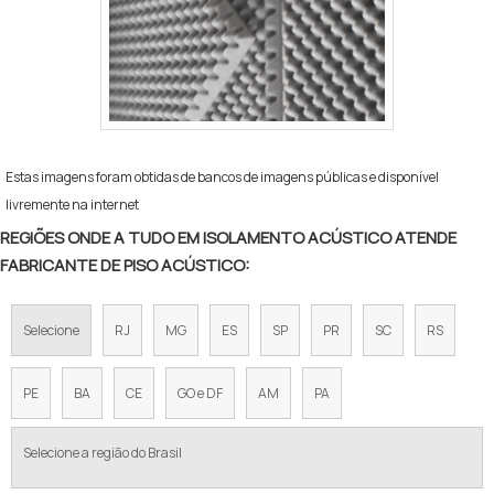
Estas imagens foram obtidas de bancos de imagens públicas e disponível
livremente na internet
REGIÕES ONDE A TUDO EM ISOLAMENTO ACÚSTICO ATENDE
FABRICANTE DE PISO ACÚSTICO:
Selecione
RJ
MG
ES
SP
PR
SC
RS
PE
BA
CE
GO e DF
AM
PA
Selecione a região do Brasil