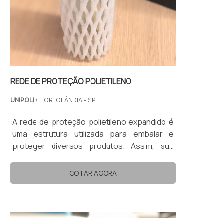
REDE DE PROTEÇÃO POLIETILENO
UNIPOLI
/ HORTOLÂNDIA - SP
A rede de proteção polietileno expandido é
uma estrutura utilizada para embalar e
proteger diversos produtos. Assim, sua
aplicação mais recorrente é no
acondicionamento de frutas e bebidas
COTAR AGORA
engarrafadas.No transporte e no
armazenamento, a rede de proteção de
polietileno expandido impede qualquer dano