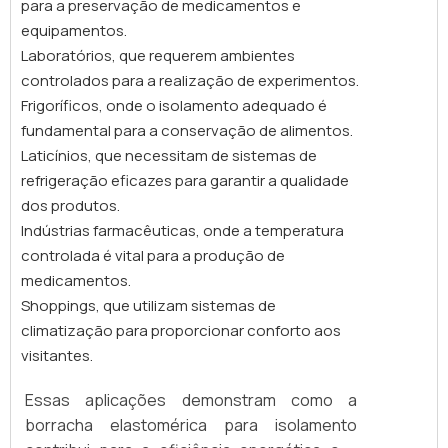
para a preservação de medicamentos e
temperatura e segurança. A seguir,
fornecido em bobinas ou chapas planas, com
equipamentos.
apresentamos algumas das principais
largura padrão de 1 metro. A escolha da
Laboratórios, que requerem ambientes
aplicações desse produto:
espessura ideal depende do nível de
controlados para a realização de experimentos.
proteção mecânica desejado e das
Frigoríficos, onde o isolamento adequado é
exigências do ambiente da aplicação
fundamental para a conservação de alimentos.
(ambientes externos, áreas de tráfego,
Laticínios, que necessitam de sistemas de
locais úmidos, etc.). Esse tipo de
refrigeração eficazes para garantir a qualidade
revestimento é recomendado para:
dos produtos.
Isolamento de tubulações e caldeiras;
Indústrias farmacêuticas, onde a temperatura
Revestimento de tanques e dutos;
controlada é vital para a produção de
Ambientes industriais, alimentícios e
medicamentos.
petroquímicos. Além do visual limpo e
Shoppings, que utilizam sistemas de
profissional, o alumínio também possui
climatização para proporcionar conforto aos
propriedades refletivo isolamento de
visitantes.
tubulações de cobre, aço ou PVC em
sistemas de água gelada, split,
, chillers e
VRF
Essas aplicações demonstram como a
linhas de amônia. Já as mantas em borracha
borracha elastomérica para isolamento
elastomérica, que podem ser encontradas