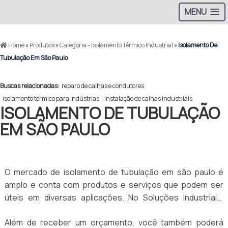
MENU
Home
»
Produtos
»
Categoria - Isolamento Térmico Industrial
»
Isolamento De
Tubulação Em São Paulo
Buscas relacionadas:
reparo de calhas e condutores
isolamento térmico para indústrias
instalação de calhas industriais
ISOLAMENTO DE TUBULAÇÃO
EM SÃO PAULO
O mercado de isolamento de tubulação em são paulo é
amplo e conta com produtos e serviços que podem ser
úteis em diversas aplicações. No Soluções Industriais,
portal especializado na geração de negócios para o
Além de receber um orçamento, você também poderá
mercado B2B, é possível encontrar as melhores empresas