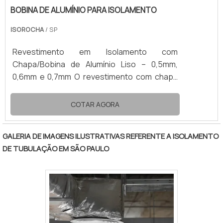
BOBINA DE ALUMÍNIO PARA ISOLAMENTO
ISOROCHA
/ SP
Revestimento em Isolamento com
Chapa/Bobina de Alumínio Liso – 0,5mm,
0,6mm e 0,7mm O revestimento com chapa
ou bobina de alumínio liso é amplamente
utilizado na proteção mecânica e
COTAR AGORA
acabamento de sistemas de isolamento
térmico industrial. Aplicado sobre isolantes
GALERIA DE IMAGENS ILUSTRATIVAS REFERENTE A ISOLAMENTO
como lã de rocha ou poliuretano, o alumínio
DE TUBULAÇÃO EM SÃO PAULO
confere maior durabilidade ao isolamento,
além de resistência a intempéries, umidade e
exposição solar. Disponível nas espessuras
de 0,5 mm, 0,6 mm e 0,7 mm, o alumínio liso é
fornecido em bobinas ou chapas planas, com
largura padrão de 1 metro. A escolha da