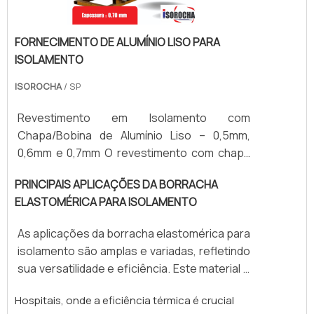
espessura ideal depende do nível de
proteção mecânica desejado e das
FORNECIMENTO DE ALUMÍNIO LISO PARA
exigências do ambiente da aplicação
ISOLAMENTO
(ambientes externos, áreas de tráfego,
locais úmidos, etc.). Esse tipo de
ISOROCHA
/ SP
revestimento é recomendado para:
Isolamento de tubulações e caldeiras;
Revestimento em Isolamento com
Revestimento de tanques e dutos;
Chapa/Bobina de Alumínio Liso – 0,5mm,
Ambientes industriais, alimentícios e
0,6mm e 0,7mm O revestimento com chapa
petroquímicos. Além do visual limpo e
ou bobina de alumínio liso é amplamente
PRINCIPAIS APLICAÇÕES DA BORRACHA
profissional, o alumínio também possui
utilizado na proteção mecânica e
ELASTOMÉRICA PARA ISOLAMENTO
propriedades refletivas que ajudam no
acabamento de sistemas de isolamento
controle térmico.
térmico industrial. Aplicado sobre isolantes
As aplicações da borracha elastomérica para
como lã de rocha ou poliuretano, o alumínio
isolamento são amplas e variadas, refletindo
confere maior durabilidade ao isolamento,
sua versatilidade e eficiência. Este material é
além de resistência a intempéries, umidade e
especialmente relevante em setores que
exposição solar. Disponível nas espessuras
Hospitais, onde a eficiência térmica é crucial
demandam controle rigoroso de
de 0,5 mm, 0,6 mm e 0,7 mm, o alumínio liso é