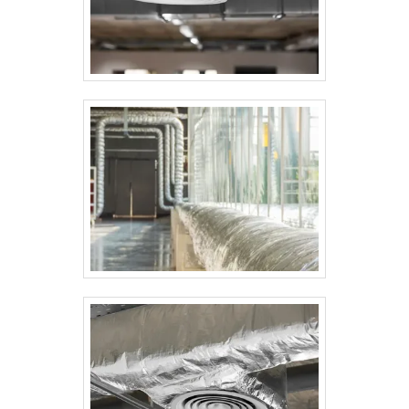
espessura ideal depende do nível de
proteção mecânica desejado e das
exigências do ambiente da aplicação
(ambientes externos, áreas de tráfego,
locais úmidos, etc.). Esse tipo de
revestimento é recomendado para:
Isolamento de tubulações e caldeiras;
Revestimento de tanques e dutos;
Ambientes industriais, alimentícios e
petroquímicos. Além do visual limpo e
profissional, o alumínio também possui
propriedades refletivas que ajudam no
controle térmico.