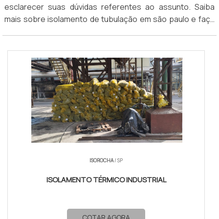
esclarecer suas dúvidas referentes ao assunto. Saiba
que atuam nesse segmento.
mais sobre isolamento de tubulação em são paulo e faça
uma cotação.
ISOROCHA
/ SP
ISOLAMENTO TÉRMICO INDUSTRIAL
COTAR AGORA