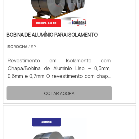
BOBINA DE ALUMÍNIO PARA ISOLAMENTO
ISOROCHA
/ SP
Revestimento em Isolamento com
Chapa/Bobina de Alumínio Liso – 0,5mm,
0,6mm e 0,7mm O revestimento com chapa
ou bobina de alumínio liso é amplamente
utilizado na proteção mecânica e
COTAR AGORA
acabamento de sistemas de isolamento
térmico industrial. Aplicado sobre isolantes
como lã de rocha ou poliuretano, o alumínio
confere maior durabilidade ao isolamento,
além de resistência a intempéries, umidade e
exposição solar. Disponível nas espessuras