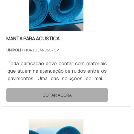
manta acustica é capaz de alcançar alto
desempenho. O isolamento apr.
MANTA PARA ACUSTICA
UNIPOLI
/ HORTOLÂNDIA - SP
Toda edificação deve contar com materiais
que atuem na atenuação de ruídos entre os
pavimentos. Uma das soluções de maior
desempenho no mercado é a manta para
acustica.Composta por polietileno
COTAR AGORA
expandido (EPE), a manta acustica impede a
passagem de grande parte das vibrações
sonoras, assim possibilita a convivência
confortável e harmoniosa entre pavimentos
separados de um mesmo prédio.VANTAGENS