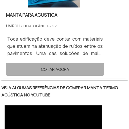
MANTA PARA ACUSTICA
UNIPOLI
/ HORTOLÂNDIA - SP
Toda edificação deve contar com materiais
que atuem na atenuação de ruídos entre os
pavimentos. Uma das soluções de maior
desempenho no mercado é a manta para
acustica.Composta por polietileno
COTAR AGORA
expandido (EPE), a manta acustica impede a
passagem de grande parte das vibrações
VEJA ALGUMAS REFERÊNCIAS DE COMPRAR MANTA TERMO
sonoras, assim possibilita a convivência
ACÚSTICA NO YOUTUBE
confortável e harmoniosa entre pavimentos
separados de um mesmo prédio.VANTAGENS
DA MANTA ACUSTICA COMPOSTA EM EPEA
manta acustica é capaz de alcançar alto
desempenho. O isolamento apr.