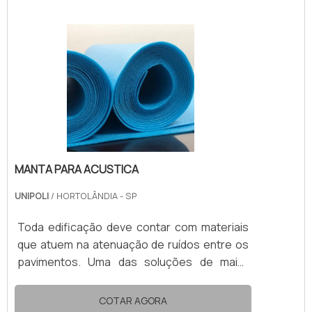
sonoras, assim possibilita a convivência
confortável e harmoniosa entre pavimentos
separados de um mesmo prédio.VANTAGENS
DA MANTA ACUSTICA COMPOSTA EM EPEA
manta acustica é capaz de alcançar alto
desempenho. O isolamento apr.
MANTA PARA ACUSTICA
UNIPOLI
/ HORTOLÂNDIA - SP
Toda edificação deve contar com materiais
que atuem na atenuação de ruídos entre os
pavimentos. Uma das soluções de maior
desempenho no mercado é a manta para
acustica.Composta por polietileno
COTAR AGORA