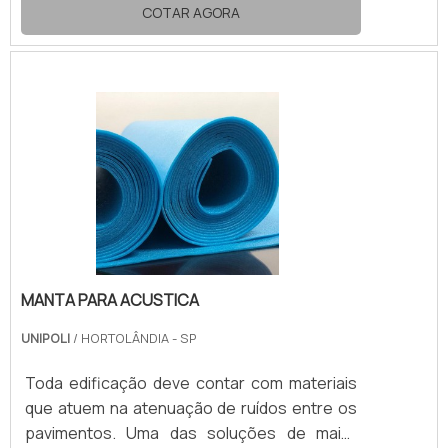
acustica.Composta por polietileno
COTAR AGORA
expandido (EPE), a manta acustica impede a
passagem de grande parte das vibrações
sonoras, assim possibilita a convivência
confortável e harmoniosa entre pavimentos
separados de um mesmo prédio.VANTAGENS
DA MANTA ACUSTICA COMPOSTA EM EPEA
manta acustica é capaz de alcançar alto
desempenho. O isolamento apr.
MANTA PARA ACUSTICA
UNIPOLI
/ HORTOLÂNDIA - SP
Toda edificação deve contar com materiais
que atuem na atenuação de ruídos entre os
pavimentos. Uma das soluções de maior