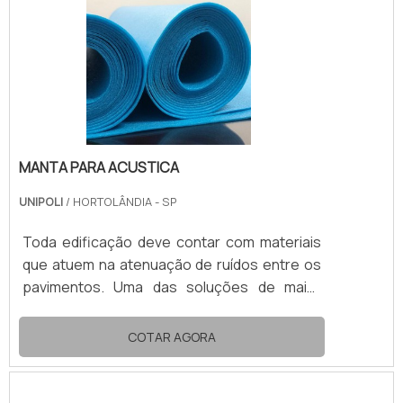
separados de um mesmo prédio.VANTAGENS
DA MANTA ACUSTICA COMPOSTA EM EPEA
manta acustica é capaz de alcançar alto
desempenho. O isolamento apr.
MANTA PARA ACUSTICA
UNIPOLI
/ HORTOLÂNDIA - SP
Toda edificação deve contar com materiais
que atuem na atenuação de ruídos entre os
pavimentos. Uma das soluções de maior
desempenho no mercado é a manta para
acustica.Composta por polietileno
COTAR AGORA
expandido (EPE), a manta acustica impede a
passagem de grande parte das vibrações
sonoras, assim possibilita a convivência