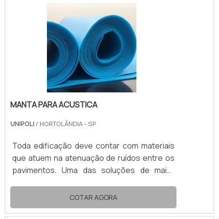
confortável e harmoniosa entre pavimentos
separados de um mesmo prédio.VANTAGENS
DA MANTA ACUSTICA COMPOSTA EM EPEA
manta acustica é capaz de alcançar alto
desempenho. O isolamento apr.
MANTA PARA ACUSTICA
UNIPOLI
/ HORTOLÂNDIA - SP
Toda edificação deve contar com materiais
que atuem na atenuação de ruídos entre os
pavimentos. Uma das soluções de maior
desempenho no mercado é a manta para
acustica.Composta por polietileno
COTAR AGORA
expandido (EPE), a manta acustica impede a
passagem de grande parte das vibrações