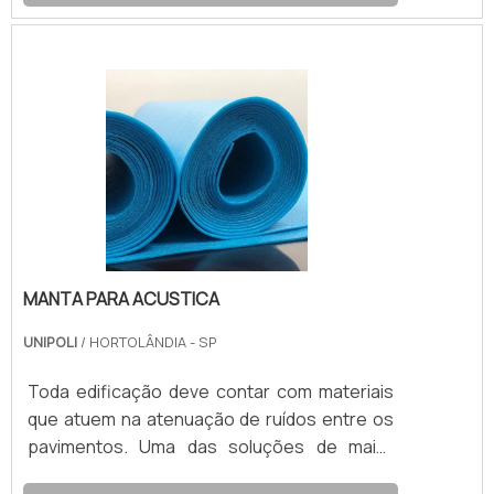
expandido (EPE), a manta acustica impede a
passagem de grande parte das vibrações
sonoras, assim possibilita a convivência
confortável e harmoniosa entre pavimentos
separados de um mesmo prédio.VANTAGENS
DA MANTA ACUSTICA COMPOSTA EM EPEA
manta acustica é capaz de alcançar alto
desempenho. O isolamento apr.
MANTA PARA ACUSTICA
UNIPOLI
/ HORTOLÂNDIA - SP
Toda edificação deve contar com materiais
que atuem na atenuação de ruídos entre os
pavimentos. Uma das soluções de maior
desempenho no mercado é a manta para