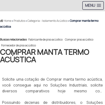
MENU
Home
»
Produtos
»
Categoria - Isolamento Acústico
»
Comprar manta termo
acústica
Buscas relacionadas:
Fabricante de piso acústico
Comprar piso acústico
Fornecedor de piso acústico
COMPRAR MANTA TERMO
ACÚSTICA
Solicite uma cotação de Comprar manta termo acústica,
você consegue aqui no Soluções Industriais, solicite
diversos comparativos hoje mesmo com
aproximadamente 100 fornecedores gratuitamente para
Possuindo dezenas de distribuidores, o Soluções
todo o Brasil