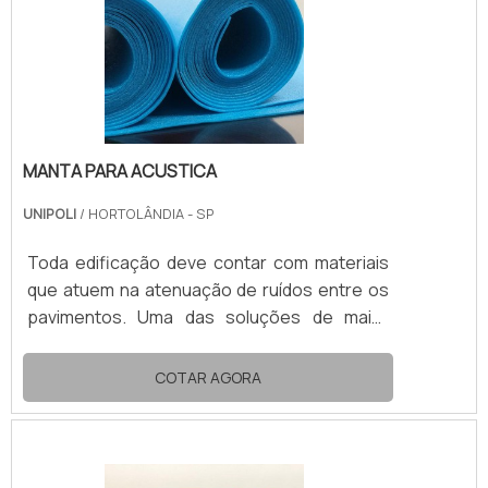
DA MANTA ACUSTICA COMPOSTA EM EPEA
manta acustica é capaz de alcançar alto
desempenho. O isolamento apr.
MANTA PARA ACUSTICA
UNIPOLI
/ HORTOLÂNDIA - SP
Toda edificação deve contar com materiais
que atuem na atenuação de ruídos entre os
pavimentos. Uma das soluções de maior
desempenho no mercado é a manta para
acustica.Composta por polietileno
COTAR AGORA
expandido (EPE), a manta acustica impede a
passagem de grande parte das vibrações
sonoras, assim possibilita a convivência
confortável e harmoniosa entre pavimentos