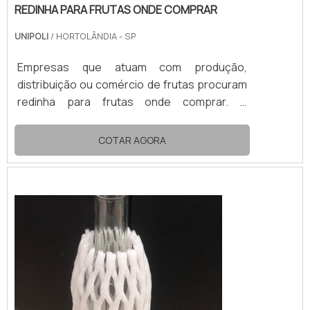
REDINHA PARA FRUTAS ONDE COMPRAR
UNIPOLI
/ HORTOLÂNDIA - SP
Empresas que atuam com produção,
distribuição ou comércio de frutas procuram
redinha para frutas onde comprar. A
embalagem consiste em uma rede composta
por polietileno expandido (EPE), material com
COTAR AGORA
alto potencial de absorção de impactos.Na
busca por redinha para frutas, é importante
contar com as soluções fornecidas por
fabricantes especializadas no trabalho com
EPE, a exemplo da Unipoli
Embalagens.REDINHA PARA FRUTAS COM
DIVERSAS QUAL...