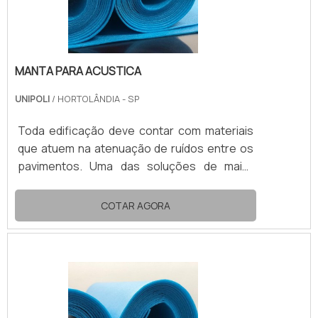
MANTA PARA ACUSTICA
UNIPOLI
/ HORTOLÂNDIA - SP
Toda edificação deve contar com materiais
que atuem na atenuação de ruídos entre os
pavimentos. Uma das soluções de maior
desempenho no mercado é a manta para
acustica.Composta por polietileno
COTAR AGORA
expandido (EPE), a manta acustica impede a
passagem de grande parte das vibrações
sonoras, assim possibilita a convivência
confortável e harmoniosa entre pavimentos
separados de um mesmo prédio.VANTAGENS
DA MANTA ACUSTICA COMPOSTA EM EPEA