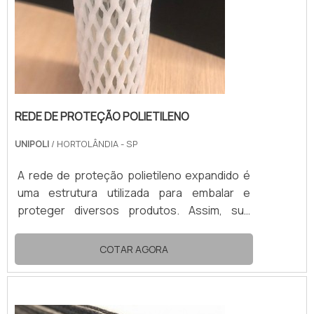
REDE DE PROTEÇÃO POLIETILENO
UNIPOLI
/ HORTOLÂNDIA - SP
A rede de proteção polietileno expandido é
uma estrutura utilizada para embalar e
proteger diversos produtos. Assim, sua
aplicação mais recorrente é no
acondicionamento de frutas e bebidas
COTAR AGORA
engarrafadas.No transporte e no
armazenamento, a rede de proteção de
polietileno expandido impede qualquer dano