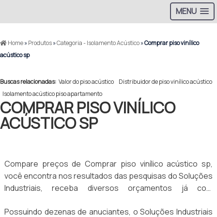
MENU
Home
»
Produtos
»
Categoria - Isolamento Acústico
»
Comprar piso vinílico
acústico sp
Buscas relacionadas:
Valor do piso acústico
Distribuidor de piso vinílico acústico
Isolamento acústico piso apartamento
COMPRAR PISO VINÍLICO
ACÚSTICO SP
Compare preços de Comprar piso vinílico acústico sp,
você encontra nos resultados das pesquisas do Soluções
Industriais, receba diversos orçamentos já com
aproximadamente 100 distribuidores de todo o Brasil
Possuindo dezenas de anuciantes, o Soluções Industriais
gratuitamente para todo o Brasil