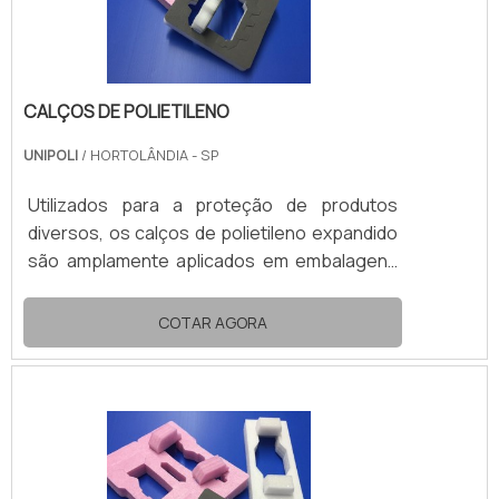
CALÇOS DE POLIETILENO
UNIPOLI
/ HORTOLÂNDIA - SP
Utilizados para a proteção de produtos
diversos, os calços de polietileno expandido
são amplamente aplicados em embalagens
do mercado em geral. O material de
composição desses calços é o EPE
COTAR AGORA
(Polietileno Expandido), cujas propriedades
oferecem benefícios ao armazenamento e
ao transporte de produtos delicados.A mais
importante entre as propriedades dos
calços polietileno é a capacidade de
absorver impactos. O material atua como