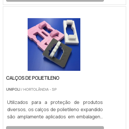
(Polietileno Expandido), cujas propriedades
oferecem benefícios ao armazenamento e
ao transporte de produtos delicados.A mais
importante entre as propriedades dos
calços polietileno é a capacidade de
absorver impactos. O material atua como
amortecedor, ao evitar que o produto
protegido se choque contra outro.
CALÇOS DE POLIETILENO
UNIPOLI
/ HORTOLÂNDIA - SP
Utilizados para a proteção de produtos
diversos, os calços de polietileno expandido
são amplamente aplicados em embalagens
do mercado em geral. O material de