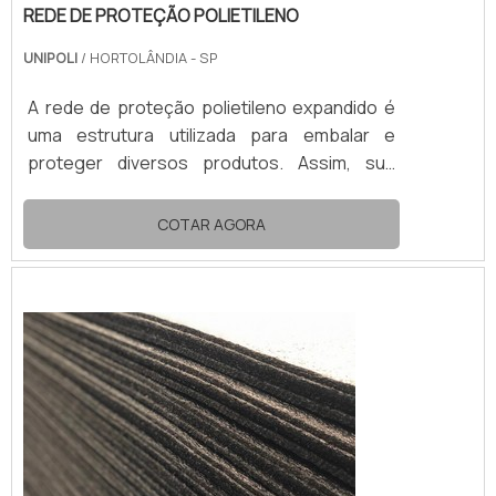
REDE DE PROTEÇÃO POLIETILENO
UNIPOLI
/ HORTOLÂNDIA - SP
A rede de proteção polietileno expandido é
uma estrutura utilizada para embalar e
proteger diversos produtos. Assim, sua
aplicação mais recorrente é no
acondicionamento de frutas e bebidas
COTAR AGORA
engarrafadas.No transporte e no
armazenamento, a rede de proteção de
polietileno expandido impede qualquer dano
que poderia comprometer a comercialização
e o consumo dos produtos abrigados. Dessa
forma, esta proteção evita prejuízos e ainda
agrega val...