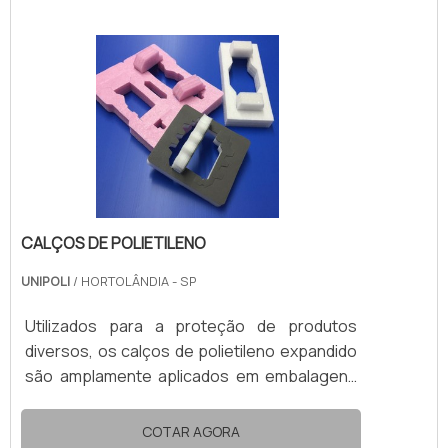
ao transporte de produtos delicados.A mais
importante entre as propriedades dos
calços polietileno é a capacidade de
absorver impactos. O material atua como
amortecedor, ao evitar que o produto
protegido se choque contra outro.
CALÇOS DE POLIETILENO
UNIPOLI
/ HORTOLÂNDIA - SP
Utilizados para a proteção de produtos
diversos, os calços de polietileno expandido
são amplamente aplicados em embalagens
do mercado em geral. O material de
composição desses calços é o EPE
COTAR AGORA