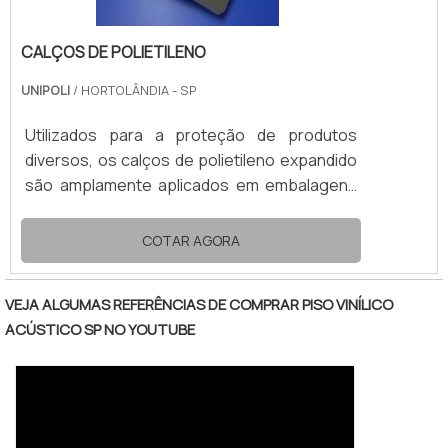
CALÇOS DE POLIETILENO
UNIPOLI
/ HORTOLÂNDIA - SP
Utilizados para a proteção de produtos
diversos, os calços de polietileno expandido
são amplamente aplicados em embalagens
do mercado em geral. O material de
composição desses calços é o EPE
COTAR AGORA
(Polietileno Expandido), cujas propriedades
oferecem benefícios ao armazenamento e
VEJA ALGUMAS REFERÊNCIAS DE COMPRAR PISO VINÍLICO
ao transporte de produtos delicados.A mais
ACÚSTICO SP NO YOUTUBE
importante entre as propriedades dos
calços polietileno é a capacidade de
absorver impactos. O material atua como
amortecedor, ao evitar que o produto
protegido se choque contra outro.