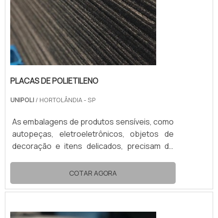
PLACAS DE POLIETILENO
UNIPOLI
/ HORTOLÂNDIA - SP
As embalagens de produtos sensíveis, como
autopeças, eletroeletrônicos, objetos de
decoração e itens delicados, precisam de
proteção adicional. Por isso, as placas de
polietileno oferecem uma acomodação mais
COTAR AGORA
segura do produto dentro de uma
embalagem. Este item protege todo e
qualquer produto durante o transporte e o